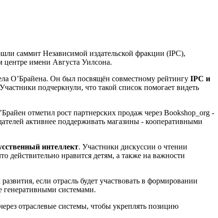
ошли саммит Независимой издательской фракции (IPC),
м центре имени Августа Уилсона.
ела О’Брайена. Он был посвящён совместному рейтингу
IPC и
 Участники подчеркнули, что такой список помогает видеть
Брайен отметил рост партнерских продаж через Bookshop_org -
здателей активнее поддерживать магазины - кооперативными
усственный интеллект
. Участники дискуссии о чтении
что действительно нравится детям, а также на важности
развития, если отрасль будет участвовать в формировании
не генеративными системами.
через отраслевые системы, чтобы укреплять позицию