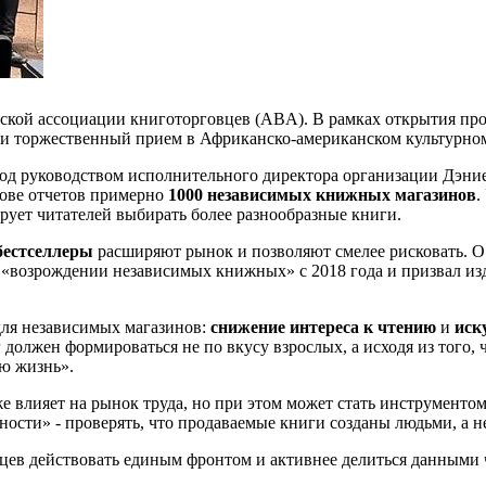
нской ассоциации книготорговцев (ABA). В рамках открытия пр
у и торжественный прием в Африканско-американском культурно
од руководством исполнительного директора организации Дэни
нове отчетов примерно
1000 независимых книжных магазинов
.
рует читателей выбирать более разнообразные книги.
бестселлеры
расширяют рынок и позволяют смелее рисковать. О’
 о «возрождении независимых книжных» с 2018 года и призвал и
для независимых магазинов:
снижение интереса к чтению
и
иск
должен формироваться не по вкусу взрослых, а исходя из того, 
сю жизнь».
 влияет на рынок труда, но при этом может стать инструментом 
ности» - проверять, что продаваемые книги созданы людьми, а 
цев действовать единым фронтом и активнее делиться данными 