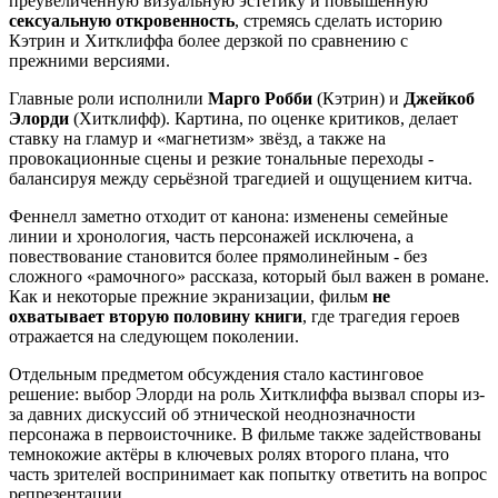
преувеличенную визуальную эстетику и повышенную
сексуальную откровенность
, стремясь сделать историю
Кэтрин и Хитклиффа более дерзкой по сравнению с
прежними версиями.
Главные роли исполнили
Марго Робби
(Кэтрин) и
Джейкоб
Элорди
(Хитклифф). Картина, по оценке критиков, делает
ставку на гламур и «магнетизм» звёзд, а также на
провокационные сцены и резкие тональные переходы -
балансируя между серьёзной трагедией и ощущением китча.
Феннелл заметно отходит от канона: изменены семейные
линии и хронология, часть персонажей исключена, а
повествование становится более прямолинейным - без
сложного «рамочного» рассказа, который был важен в романе.
Как и некоторые прежние экранизации, фильм
не
охватывает вторую половину книги
, где трагедия героев
отражается на следующем поколении.
Отдельным предметом обсуждения стало кастинговое
решение: выбор Элорди на роль Хитклиффа вызвал споры из-
за давних дискуссий об этнической неоднозначности
персонажа в первоисточнике. В фильме также задействованы
темнокожие актёры в ключевых ролях второго плана, что
часть зрителей воспринимает как попытку ответить на вопрос
репрезентации.