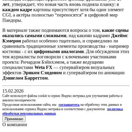
лет
, утверждает, что новая часть вновь подняла планку: в
каждом кадре
картины присутствует хотя бы один элемент
CGI, а актёры полностью “переносятся” в цифровой мир
Пандоры.
В материале также поднимаются вопросы о том,
какие сцены
оказались самыми сложными
, над какими кадрами
Джеймс
Кэмерон
работал особенно тщательно, и справедливо ли
сравнивать традиционные элементы производства - например
костюмы - с их
цифровыми аналогами
. Для обсуждения этих
тем журналисты поговорили с ключевыми участниками
проекта: Ричардом Бэйнхэмом, а также ведущими
специалистами
Weta FX
— супервайзером визуальных
эффектов
Эриком Сэндоном
и супервайзером по анимации
Дэниелом Барреттом
.
15.02.2026
Cайт использует файлы cookie и сервис Яндекс.метрика для улучшения работы и
анализа посещаемости.
Продолжая использование сайта, вы
соглашаетесь
на обработку этих данных и
использование сервиса Яндекс.метрика в соответствии с документом
политика
обработки персональных данных
Принимаю
О компании