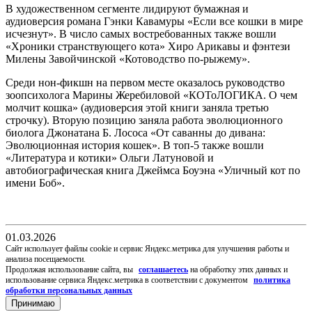
В художественном сегменте лидируют бумажная и
аудиоверсия романа Гэнки Кавамуры «Если все кошки в мире
исчезнут». В число самых востребованных также вошли
«Хроники странствующего кота» Хиро Арикавы и фэнтези
Милены Завойчинской «Котоводство по-рыжему».
Среди нон-фикшн на первом месте оказалось руководство
зоопсихолога Марины Жеребиловой «КОТоЛОГИКА. О чем
молчит кошка» (аудиоверсия этой книги заняла третью
строчку). Вторую позицию заняла работа эволюционного
биолога Джонатана Б. Лососа «От саванны до дивана:
Эволюционная история кошек». В топ-5 также вошли
«Литература и котики» Ольги Латуновой и
автобиографическая книга Джеймса Боуэна «Уличный кот по
имени Боб».
01.03.2026
Cайт использует файлы cookie и сервис Яндекс.метрика для улучшения работы и
анализа посещаемости.
Продолжая использование сайта, вы
соглашаетесь
на обработку этих данных и
использование сервиса Яндекс.метрика в соответствии с документом
политика
обработки персональных данных
Принимаю