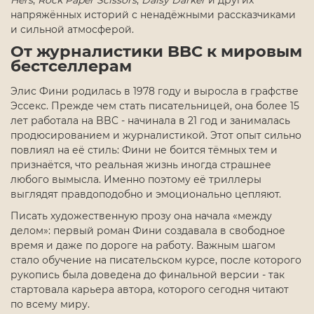
Hers
,
Rock Paper Scissors
,
Daisy Darker
и других
напряжённых историй с ненадёжными рассказчиками
и сильной атмосферой.
От журналистики BBC к мировым
бестселлерам
Элис Фини родилась в 1978 году и выросла в графстве
Эссекс. Прежде чем стать писательницей, она более 15
лет работала на BBC - начинала в 21 год и занималась
продюсированием и журналистикой. Этот опыт сильно
повлиял на её стиль: Фини не боится тёмных тем и
признаётся, что реальная жизнь иногда страшнее
любого вымысла. Именно поэтому её триллеры
выглядят правдоподобно и эмоционально цепляют.
Писать художественную прозу она начала «между
делом»: первый роман Фини создавала в свободное
время и даже по дороге на работу. Важным шагом
стало обучение на писательском курсе, после которого
рукопись была доведена до финальной версии - так
стартовала карьера автора, которого сегодня читают
по всему миру.