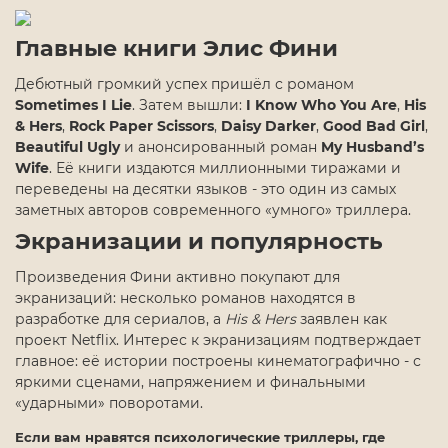
Главные книги Элис Фини
Дебютный громкий успех пришёл с романом
Sometimes I Lie
. Затем вышли:
I Know Who You Are
,
His
& Hers
,
Rock Paper Scissors
,
Daisy Darker
,
Good Bad Girl
,
Beautiful Ugly
и анонсированный роман
My Husband’s
Wife
. Её книги издаются миллионными тиражами и
переведены на десятки языков - это один из самых
заметных авторов современного «умного» триллера.
Экранизации и популярность
Произведения Фини активно покупают для
экранизаций: несколько романов находятся в
разработке для сериалов, а
His & Hers
заявлен как
проект Netflix. Интерес к экранизациям подтверждает
главное: её истории построены кинематографично - с
яркими сценами, напряжением и финальными
«ударными» поворотами.
Если вам нравятся
психологические триллеры
, где