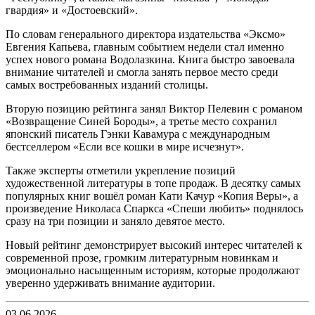
гвардия» и «Достоевский».
По словам генерального директора издательства «Эксмо»
Евгения Капьева, главным событием недели стал именно
успех нового романа Водолазкина. Книга быстро завоевала
внимание читателей и смогла занять первое место среди
самых востребованных изданий столицы.
Вторую позицию рейтинга занял Виктор Пелевин с романом
«Возвращение Синей Бороды», а третье место сохранил
японский писатель Гэнки Кавамура с международным
бестселлером «Если все кошки в мире исчезнут».
Также эксперты отметили укрепление позиций
художественной литературы в топе продаж. В десятку самых
популярных книг вошёл роман Кати Качур «Копия Веры», а
произведение Николаса Спаркса «Спеши любить» поднялось
сразу на три позиции и заняло девятое место.
Новый рейтинг демонстрирует высокий интерес читателей к
современной прозе, громким литературным новинкам и
эмоционально насыщенным историям, которые продолжают
уверенно удерживать внимание аудитории.
03.06.2026