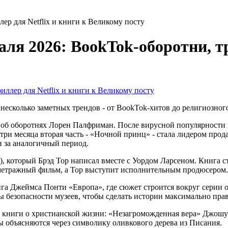
ер для Netflix и книги к Великому посту
аля 2026: BookTok-оборотни, тр
зу несколько заметных трендов - от BookTok-хитов до религиозн
 об оборотнях Лорен Палфриман. После вирусной популярности 
 три месяца вторая часть - «Ночной принц» - стала лидером про
 за аналогичный период.
, который Брэд Тор написал вместе с Уордом Ларсеном. Книга с
нометражный фильм, а Тор выступит исполнительным продюсером.
га Джеймса Понти «Европа», где сюжет строится вокруг серии 
мы безопасности музеев, чтобы сделать истории максимально пр
 книги о христианской жизни: «Незагроможденная вера» Джошуа
 объясняются через символику оливкового дерева из Писания.