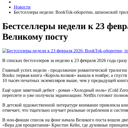
Новости
Бестселлеры недели: BookTok-оборотни, шпионский трилл
Бестселлеры недели к 23 февр
Великому посту
В списках бестселлеров за неделю к 23 февраля 2026 года сра
Главный успех недели - продолжение романтической трилогии
Books: первая книга «Король волков» вышла в ноябре, а спустя
10 тысяч печатных экземпляров выше, чем у предыдущей книги
Ещё один заметный дебют - роман «Холодный ноль» (Cold Zero)
переплете и уже получила экранизацию: Netflix готовит пол
В детской художественной литературе внимание привлекла кни
отмечает, что тщательно изучает реальные ограбления и систе
В нон-фикшн список на фоне начала Великого поста вошли две
«Вера для процветания» Кристин Кейн, где духовные принципы