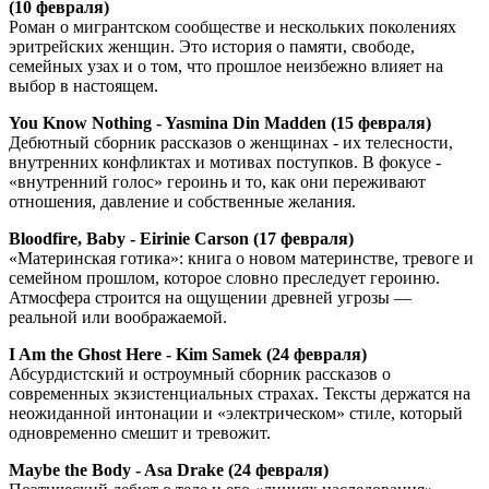
(10 февраля)
Роман о мигрантском сообществе и нескольких поколениях
эритрейских женщин. Это история о памяти, свободе,
семейных узах и о том, что прошлое неизбежно влияет на
выбор в настоящем.
You Know Nothing - Yasmina Din Madden (15 февраля)
Дебютный сборник рассказов о женщинах - их телесности,
внутренних конфликтах и мотивах поступков. В фокусе -
«внутренний голос» героинь и то, как они переживают
отношения, давление и собственные желания.
Bloodfire, Baby - Eirinie Carson (17 февраля)
«Материнская готика»: книга о новом материнстве, тревоге и
семейном прошлом, которое словно преследует героиню.
Атмосфера строится на ощущении древней угрозы —
реальной или воображаемой.
I Am the Ghost Here - Kim Samek (24 февраля)
Абсурдистский и остроумный сборник рассказов о
современных экзистенциальных страхах. Тексты держатся на
неожиданной интонации и «электрическом» стиле, который
одновременно смешит и тревожит.
Maybe the Body - Asa Drake (24 февраля)