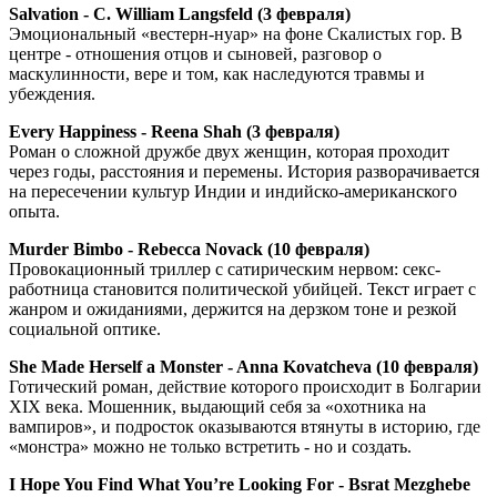
Salvation - C. William Langsfeld (3 февраля)
Эмоциональный «вестерн-нуар» на фоне Скалистых гор. В
центре - отношения отцов и сыновей, разговор о
маскулинности, вере и том, как наследуются травмы и
убеждения.
Every Happiness - Reena Shah (3 февраля)
Роман о сложной дружбе двух женщин, которая проходит
через годы, расстояния и перемены. История разворачивается
на пересечении культур Индии и индийско-американского
опыта.
Murder Bimbo - Rebecca Novack (10 февраля)
Провокационный триллер с сатирическим нервом: секс-
работница становится политической убийцей. Текст играет с
жанром и ожиданиями, держится на дерзком тоне и резкой
социальной оптике.
She Made Herself a Monster - Anna Kovatcheva (10 февраля)
Готический роман, действие которого происходит в Болгарии
XIX века. Мошенник, выдающий себя за «охотника на
вампиров», и подросток оказываются втянуты в историю, где
«монстра» можно не только встретить - но и создать.
I Hope You Find What You’re Looking For - Bsrat Mezghebe